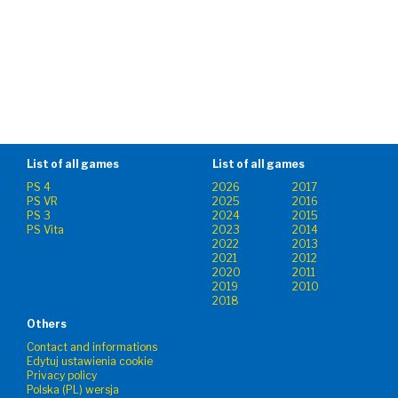
List of all games
List of all games
PS 4
2026
2017
PS VR
2025
2016
PS 3
2024
2015
PS Vita
2023
2014
2022
2013
2021
2012
2020
2011
2019
2010
2018
Others
Contact and informations
Edytuj ustawienia cookie
Privacy policy
Polska (PL) wersja