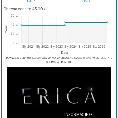
GBP
USD
Obecna cena to 45,00 zł
POWYŻSZE CENY UWZGLĘDNIAJĄ MAKSYMALNĄ CENĘ ZA GRĘ W DANYM OKRESIE I NIE
OBEJMUJĄ PROMOCJI.
INFORMACJE O