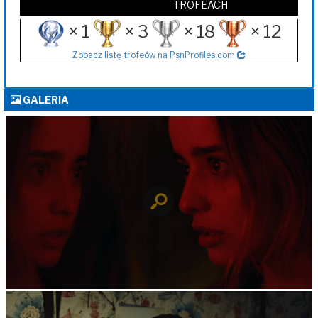
TROFEACH
× 1
× 3
× 18
× 12
Zobacz listę trofeów na PsnProfiles.com
GALERIA