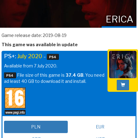
ERICA
Game release date: 2019-08-19
This game was available in update
PS+:
July 2020
–
PS4
Available from 7 July 2020.
File size of this game is
37.4 GB
. You need
PS4
ad least 40 GB to download it and install.
PLN
EUR