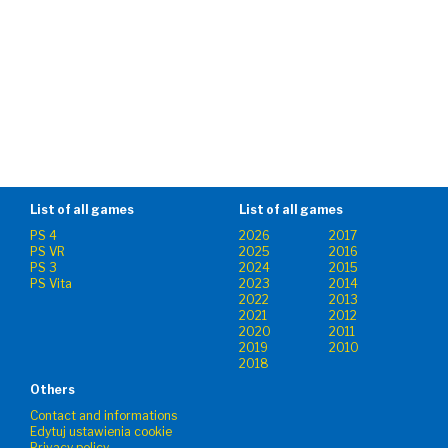
List of all games
List of all games
PS 4
2026
2017
PS VR
2025
2016
PS 3
2024
2015
PS Vita
2023
2014
2022
2013
2021
2012
2020
2011
2019
2010
2018
Others
Contact and informations
Edytuj ustawienia cookie
Privacy policy