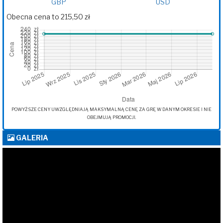
GBP
USD
Obecna cena to 215,50 zł
POWYŻSZE CENY UWZGLĘDNIAJĄ MAKSYMALNĄ CENĘ ZA GRĘ W DANYM OKRESIE I NIE
OBEJMUJĄ PROMOCJI.
GALERIA