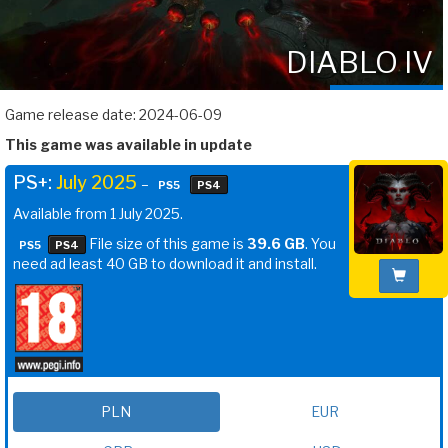
DIABLO IV
Game release date: 2024-06-09
This game was available in update
PS+:
July 2025
–
PS5
PS4
Available from 1 July 2025.
File size of this game is
39.6 GB
. You
PS5
PS4
need ad least 40 GB to download it and install.
PLN
EUR