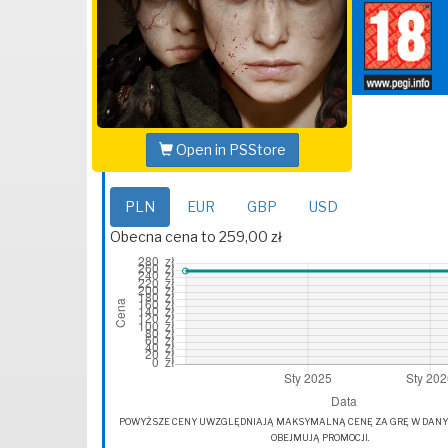
Open in PSStore
PLN
EUR
GBP
USD
Obecna cena to 259,00 zł
POWYŻSZE CENY UWZGLĘDNIAJĄ MAKSYMALNĄ CENĘ ZA GRĘ W DANYM 
OBEJMUJĄ PROMOCJI.