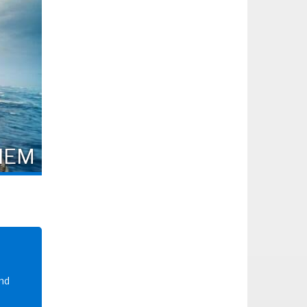
IEM
and