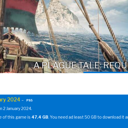
A PLAGUE TALE: REQU
ary 2024
–
PS5
m 2 January 2024.
ze of this game is
47.4 GB
. You need ad least 50 GB to download it 