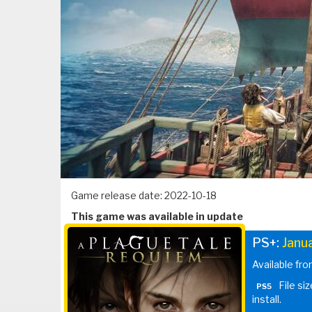
Game release date: 2022-10-18
This game was available in update
PS+:
Janu
Available fro
File si
PS5
install.