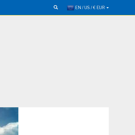
EN / US / € EUR