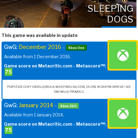
SLEEPING
DOGS
This game was available in update
GwG:
December 2016
–
Xbox One
Available from 1 December 2016.
Game score on Metacritic.com - Metascore™:
75
POWYŻSZE CENY UWZGLĘDNIAJĄ MAKSYMALNĄ CENĘ ZA GRĘ W DANYM OKRESIE I NIE
OBEJMUJĄ PROMOCJI.
GwG:
January 2014
–
Xbox 360
Available from 1 January 2014.
Game score on Metacritic.com - Metascore™:
75