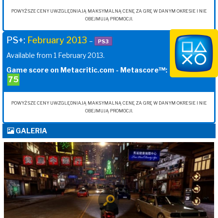
POWYŻSZE CENY UWZGLĘDNIAJĄ MAKSYMALNĄ CENĘ ZA GRĘ W DANYM OKRESIE I NIE
OBEJMUJĄ PROMOCJI.
PS+:
February 2013
–
PS3
Available from 1 February 2013.
Game score on Metacritic.com - Metascore™:
75
POWYŻSZE CENY UWZGLĘDNIAJĄ MAKSYMALNĄ CENĘ ZA GRĘ W DANYM OKRESIE I NIE
OBEJMUJĄ PROMOCJI.
GALERIA