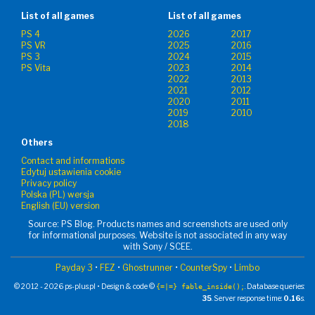
List of all games
List of all games
PS 4
2026
2017
PS VR
2025
2016
PS 3
2024
2015
PS Vita
2023
2014
2022
2013
2021
2012
2020
2011
2019
2010
2018
Others
Contact and informations
Edytuj ustawienia cookie
Privacy policy
Polska (PL) wersja
English (EU) version
Source: PS Blog. Products names and screenshots are used only
for informational purposes. Website is not associated in any way
with Sony / SCEE.
Payday 3
•
FEZ
•
Ghostrunner
•
CounterSpy
•
Limbo
© 2012 - 2026 ps-plus.pl • Design & code ©
. Database queries:
{=|=} fable_inside();
35
. Server response time:
0.16
s.