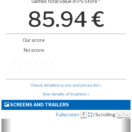
Games total value in PS Store
*
85.94 €
Our score
No score
Check detailed score and prices list »
See details of trophies »
SCREENS AND TRAILERS
Fullscreen
F
/ Scrolling
←
→
Previous
Ne