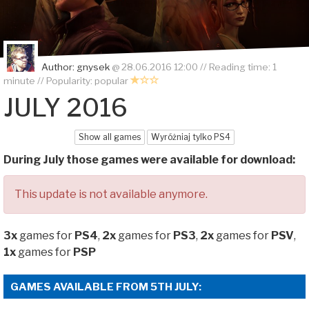
Author:
gnysek
@
28.06.2016 12:00
// Reading time: 1
minute // Popularity:
popular
JULY 2016
Show all games
Wyróżniaj tylko PS4
During July those games were available for download:
This update is not available anymore.
3x
games for
PS4
,
2x
games for
PS3
,
2x
games for
PSV
,
1x
games for
PSP
GAMES AVAILABLE FROM 5TH JULY: