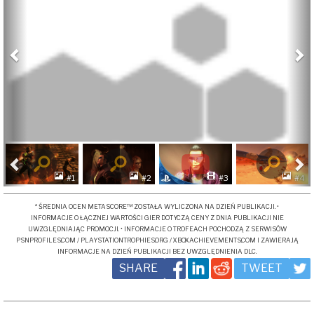
Previous
Ne
#1
#2
#3
#4
* ŚREDNIA OCEN METASCORE™ ZOSTAŁA WYLICZONA NA DZIEŃ PUBLIKACJI. •
INFORMACJE O ŁĄCZNEJ WARTOŚCI GIER DOTYCZĄ CENY Z DNIA PUBLIKACJI NIE
UWZGLĘDNIAJĄC PROMOCJI. • INFORMACJE O TROFEACH POCHODZĄ Z SERWISÓW
PSNPROFILES.COM / PLAYSTATIONTROPHIES.ORG / XBOXACHIEVEMENTS.COM I ZAWIERAJĄ
INFORMACJE NA DZIEŃ PUBLIKACJI BEZ UWZGLĘDNIENIA DLC.
SHARE
TWEET