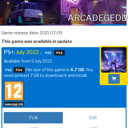
ARCADEGED
Game release date: 2021-07-09
This game was available in update
PS+:
July 2022
–
PS5
PS4
Available from 5 July 2022.
File size of this game is
6.7 GB
. You
PS5
PS4
need ad least 7 GB to download it and install.
PLN
EUR