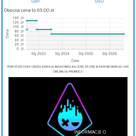
GBP
USD
Obecna cena to 69,00 zł
POWYŻSZE CENY UWZGLĘDNIAJĄ MAKSYMALNĄ CENĘ ZA GRĘ W DANYM OKRESIE I NIE
OBEJMUJĄ PROMOCJI.
INFORMACJE O