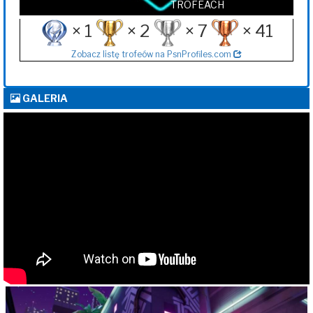
TROFEACH
× 1
× 2
× 7
× 41
Zobacz listę trofeów na PsnProfiles.com
GALERIA