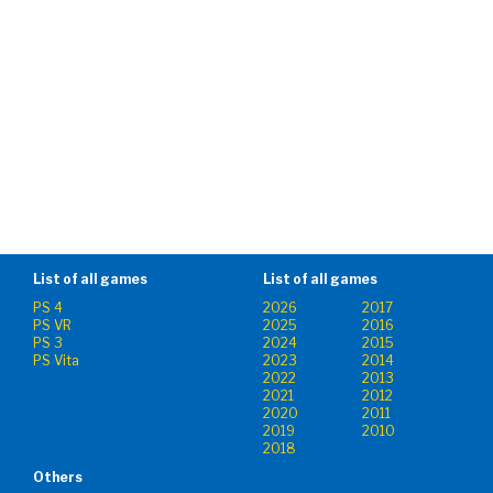
List of all games
List of all games
PS 4
2026
2017
PS VR
2025
2016
PS 3
2024
2015
PS Vita
2023
2014
2022
2013
2021
2012
2020
2011
2019
2010
2018
Others