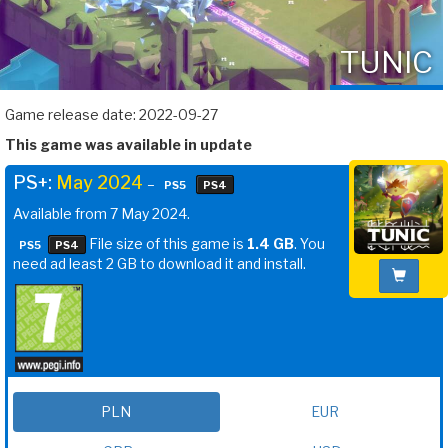
TUNIC
Game release date: 2022-09-27
This game was available in update
PS+:
May 2024
–
PS5
PS4
Available from 7 May 2024.
File size of this game is
1.4 GB
. You
PS5
PS4
need ad least 2 GB to download it and install.
PLN
EUR