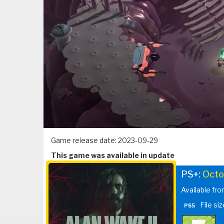
Game release date: 2023-09-29
This game was available in update
PS+:
Octo
Available fr
File si
PS5