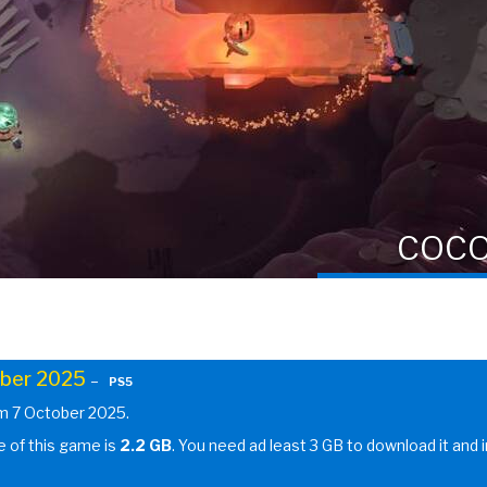
COC
ber 2025
–
PS5
om 7 October 2025.
ze of this game is
2.2 GB
. You need ad least 3 GB to download it and in