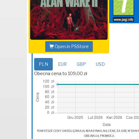
Open in PSStore
PLN
EUR
GBP
USD
Obecna cena to 109,00 zł
POWYŻSZE CENY UWZGLĘDNIAJĄ MAKSYMALNĄ CENĘ ZA GRĘ W DANYM 
OBEJMUJĄ PROMOCJI.