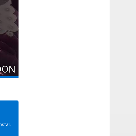
OON
stall.