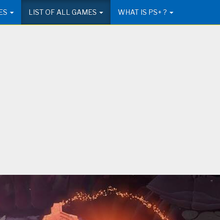
ES
LIST OF ALL GAMES
WHAT IS PS+ ?