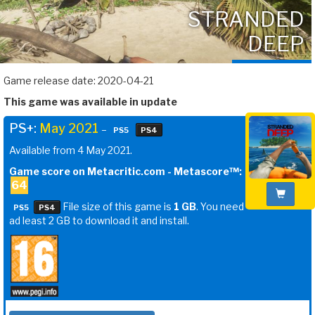
STRANDED
DEEP
Game release date: 2020-04-21
This game was available in update
PS+:
May 2021
–
PS5
PS4
Available from 4 May 2021.
Game score on Metacritic.com - Metascore™:
64
File size of this game is
1 GB
. You need
PS5
PS4
ad least 2 GB to download it and install.