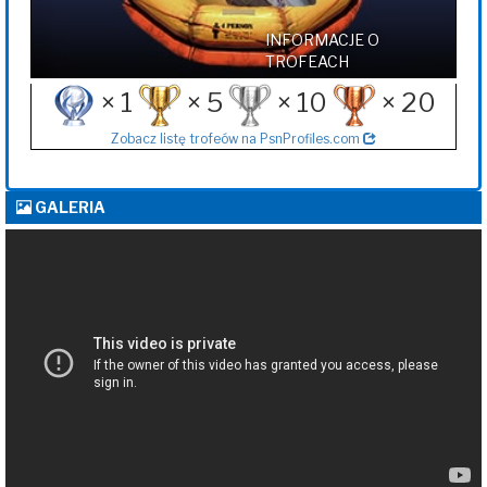
INFORMACJE O
TROFEACH
× 1
× 5
× 10
× 20
Zobacz listę trofeów na PsnProfiles.com
GALERIA