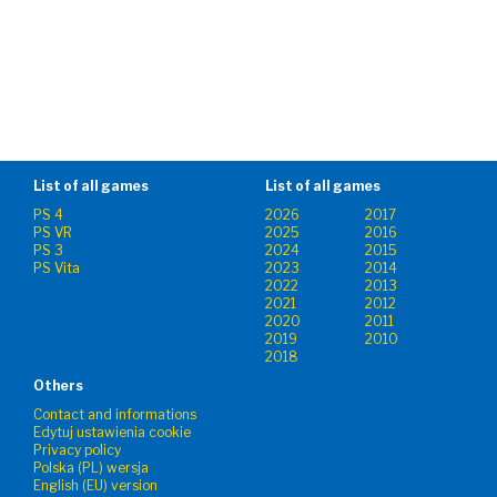
List of all games
List of all games
PS 4
2026
2017
PS VR
2025
2016
PS 3
2024
2015
PS Vita
2023
2014
2022
2013
2021
2012
2020
2011
2019
2010
2018
Others
Contact and informations
Edytuj ustawienia cookie
Privacy policy
Polska (PL) wersja
English (EU) version