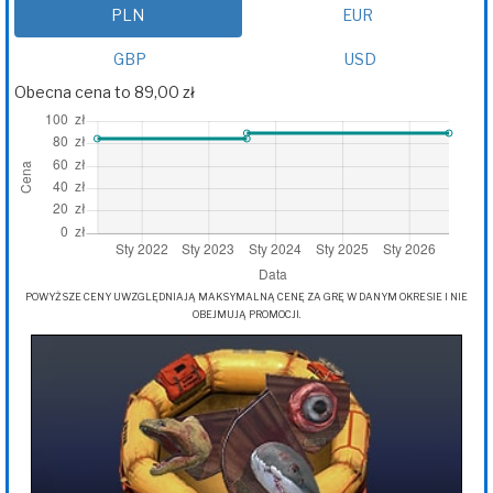
PLN
EUR
GBP
USD
Obecna cena to 89,00 zł
POWYŻSZE CENY UWZGLĘDNIAJĄ MAKSYMALNĄ CENĘ ZA GRĘ W DANYM OKRESIE I NIE
OBEJMUJĄ PROMOCJI.