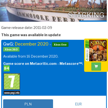
STACKING
Game release date: 2011-02-09
This game was available in update
GwG:
December 2020
–
Xbox One
Xbox 360
Available from 16 December 2020.
Game score on Metacritic.com - Metascore™:
84
PLN
EUR