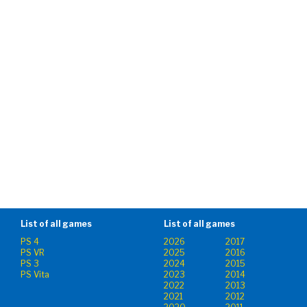
List of all games
List of all games
PS 4
2026
2017
PS VR
2025
2016
PS 3
2024
2015
PS Vita
2023
2014
2022
2013
2021
2012