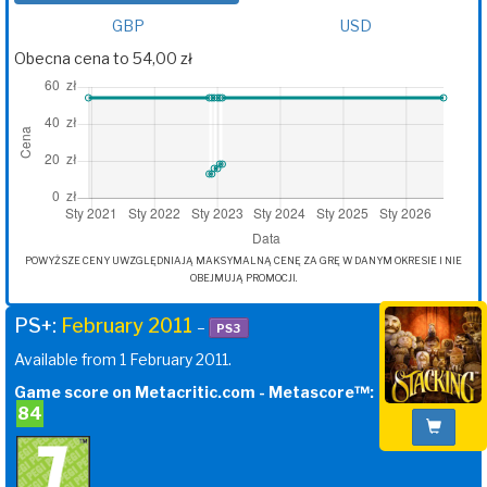
GBP
USD
Obecna cena to 54,00 zł
POWYŻSZE CENY UWZGLĘDNIAJĄ MAKSYMALNĄ CENĘ ZA GRĘ W DANYM OKRESIE I NIE
OBEJMUJĄ PROMOCJI.
PS+:
February 2011
–
PS3
Available from 1 February 2011.
Game score on Metacritic.com - Metascore™:
84