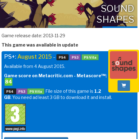
SOUND
SHAPES
Game release date: 2013-11-29
This game was available in update
PS+:
August 2015
–
PS4
PS3
PS Vita
Available from 4 August 2015.
Game score on Metacritic.com - Metascore™:
84
File size of this game is
1.2
PS4
PS3
PS Vita
GB
. You need ad least 3 GB to download it and install.