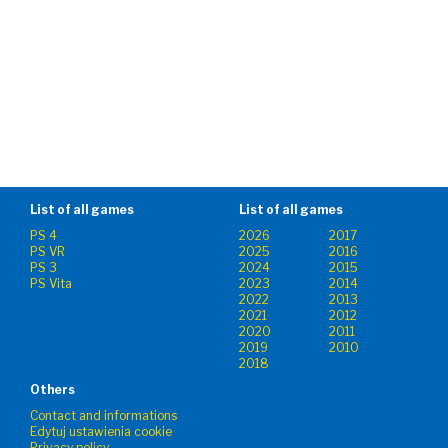
List of all games
List of all games
PS 4
2026
2017
PS VR
2025
2016
PS 3
2024
2015
PS Vita
2023
2014
2022
2013
2021
2012
2020
2011
2019
2010
2018
Others
Contact and informations
Edytuj ustawienia cookie
Privacy policy