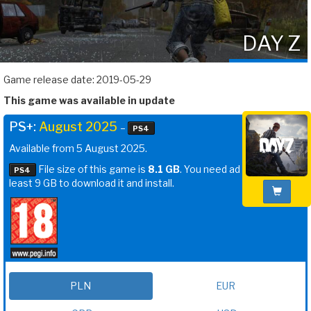
DAY Z
Game release date: 2019-05-29
This game was available in update
PS+:
August 2025
–
PS4
Available from 5 August 2025.
File size of this game is
8.1 GB
. You need ad
PS4
least 9 GB to download it and install.
PLN
EUR