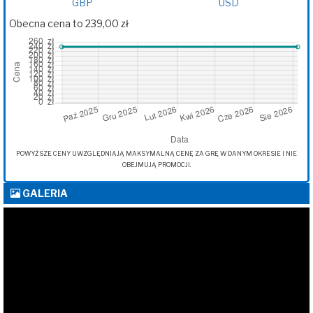
GBP
USD
Obecna cena to 239,00 zł
POWYŻSZE CENY UWZGLĘDNIAJĄ MAKSYMALNĄ CENĘ ZA GRĘ W DANYM OKRESIE I NIE
OBEJMUJĄ PROMOCJI.
GALERIA