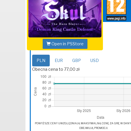
Open in PSStore
PLN
EUR
GBP
USD
Obecna cena to 77,00 zł
POWYŻSZE CENY UWZGLĘDNIAJĄ MAKSYMALNĄ CENĘ ZA GRĘ W DANYM 
OBEJMUJĄ PROMOCJI.