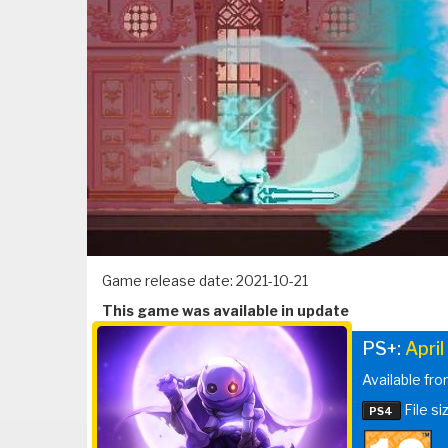
Game release date: 2021-10-21
This game was available in update
PS+:
Apri
Available fro
File si
PS4