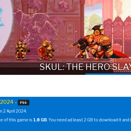
SKUL: THE HERO SLA
l 2024
–
PS4
m 2 April 2024.
ze of this game is
1.8 GB
. You need ad least 2 GB to download it and i