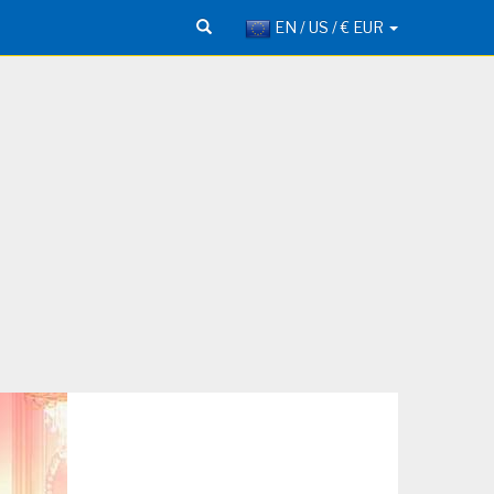
EN / US / € EUR