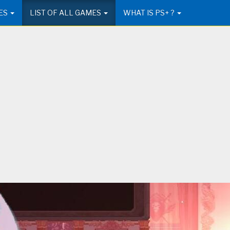
ES
LIST OF ALL GAMES
WHAT IS PS+ ?