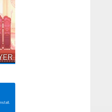
YER
nstall.