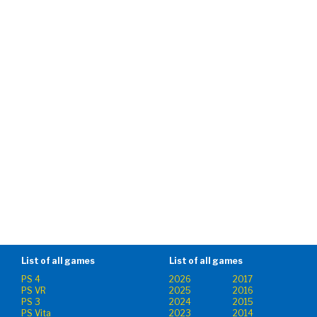
List of all games
List of all games
PS 4
2026
2017
PS VR
2025
2016
PS 3
2024
2015
PS Vita
2023
2014