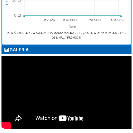
POWYŻSZE CENY UWZGLĘDNIAJĄ MAKSYMALNĄ CENĘ ZA GRĘ W DANYM OKRESIE I NIE
OBEJMUJĄ PROMOCJI.
GALERIA