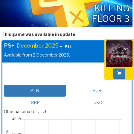
KILLING
FLOOR 3
This game was available in update
PS+:
December 2025
–
PS5
Available from 2 December 2025.
PLN
EUR
GBP
USD
Obecna cena to -,-- zł