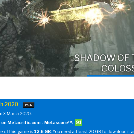
SHADOW OF 
COLOS
h 2020
–
PS4
om 3 March 2020.
91
 on Metacritic.com - Metascore™:
ze of this game is
12.6 GB
. You need ad least 20 GB to download it 