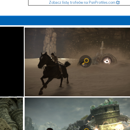
Zobacz listę trofeów na PsnProfiles.com