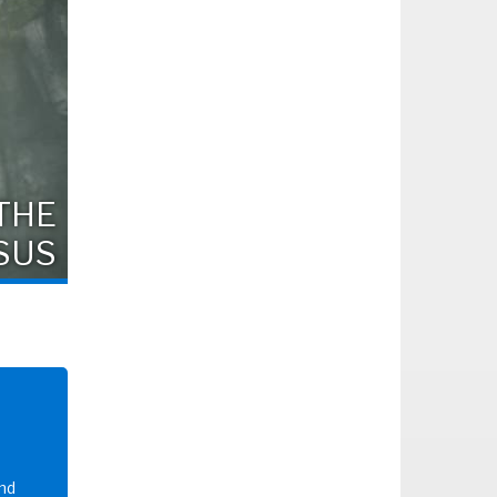
THE
SUS
and