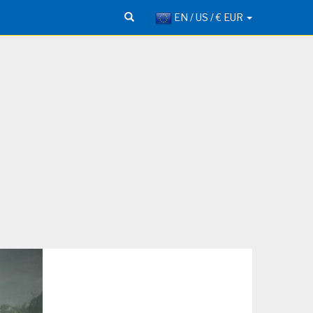
EN / US / € EUR