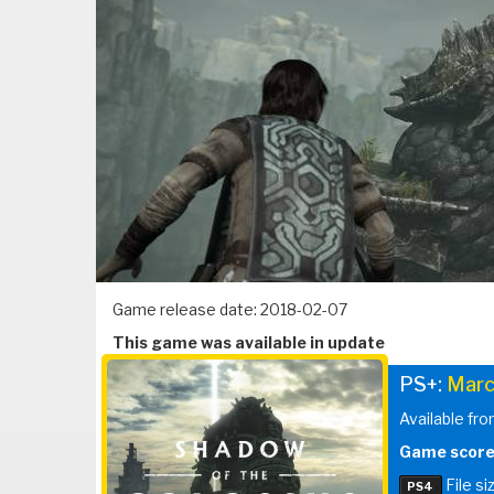
Game release date: 2018-02-07
This game was available in update
PS+:
Marc
Available fr
Game score
File si
PS4