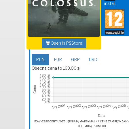
install.
Open in PSStore
PLN
EUR
GBP
USD
Obecna cena to 169,00 zł
POWYŻSZE CENY UWZGLĘDNIAJĄ MAKSYMALNĄ CENĘ ZA GRĘ W DANYM 
OBEJMUJĄ PROMOCJI.