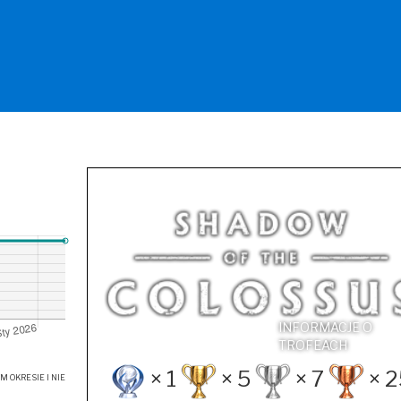
INFORMACJE O
TROFEACH
× 1
× 5
× 7
× 2
OKRESIE I NIE