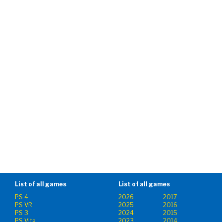
List of all games
List of all games
PS 4
2026
2017
PS VR
2025
2016
PS 3
2024
2015
PS Vita
2023
2014