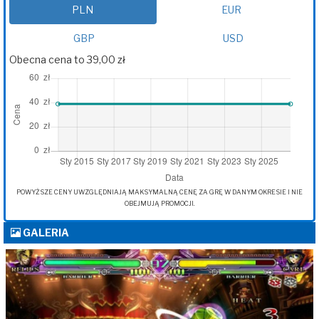
PLN
EUR
GBP
USD
Obecna cena to 39,00 zł
POWYŻSZE CENY UWZGLĘDNIAJĄ MAKSYMALNĄ CENĘ ZA GRĘ W DANYM OKRESIE I NIE
OBEJMUJĄ PROMOCJI.
GALERIA