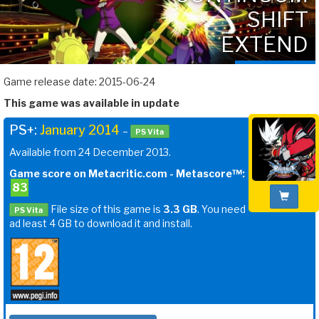
SHIFT
EXTEND
Game release date: 2015-06-24
This game was available in update
PS+:
January 2014
–
PS Vita
Available from 24 December 2013.
Game score on Metacritic.com - Metascore™:
83
File size of this game is
3.3 GB
. You need
PS Vita
ad least 4 GB to download it and install.