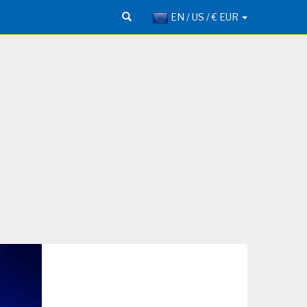
EN / US / € EUR