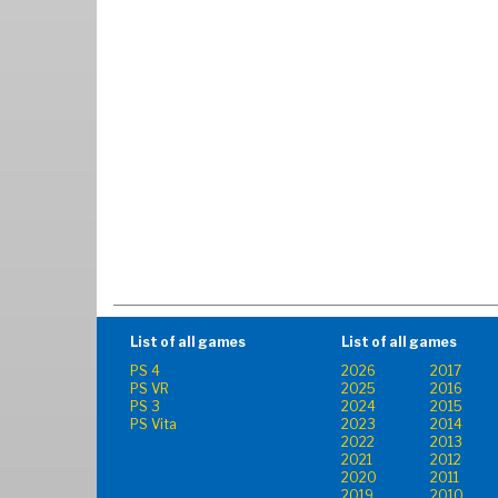
List of all games
List of all games
PS 4
2026
2017
PS VR
2025
2016
PS 3
2024
2015
PS Vita
2023
2014
2022
2013
2021
2012
2020
2011
2019
2010