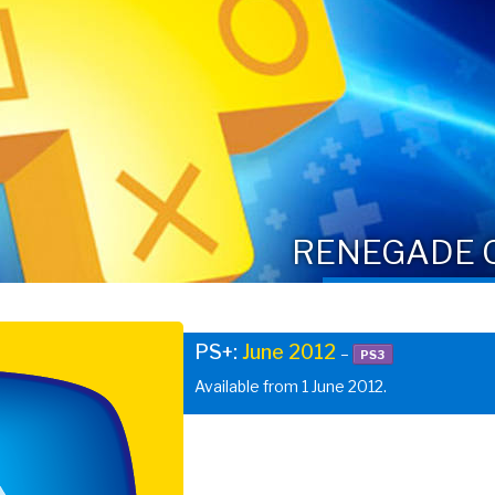
RENEGADE 
PS+:
June 2012
–
PS3
Available from 1 June 2012.