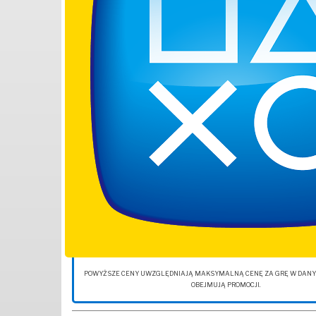
POWYŻSZE CENY UWZGLĘDNIAJĄ MAKSYMALNĄ CENĘ ZA GRĘ W DANYM 
OBEJMUJĄ PROMOCJI.