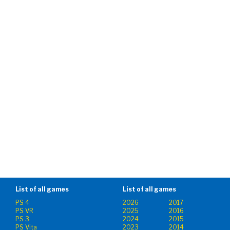
List of all games
List of all games
PS 4
2026
2017
PS VR
2025
2016
PS 3
2024
2015
PS Vita
2023
2014