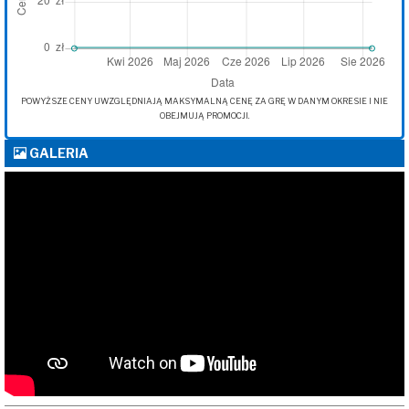
POWYŻSZE CENY UWZGLĘDNIAJĄ MAKSYMALNĄ CENĘ ZA GRĘ W DANYM OKRESIE I NIE
OBEJMUJĄ PROMOCJI.
GALERIA