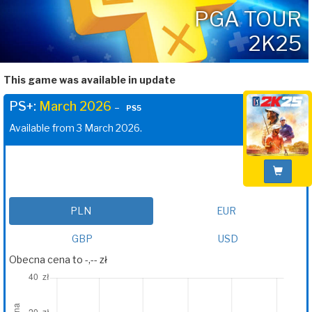
PGA TOUR
2K25
This game was available in update
PS+:
March 2026
–
PS5
Available from 3 March 2026.
PLN
EUR
GBP
USD
Obecna cena to -,-- zł