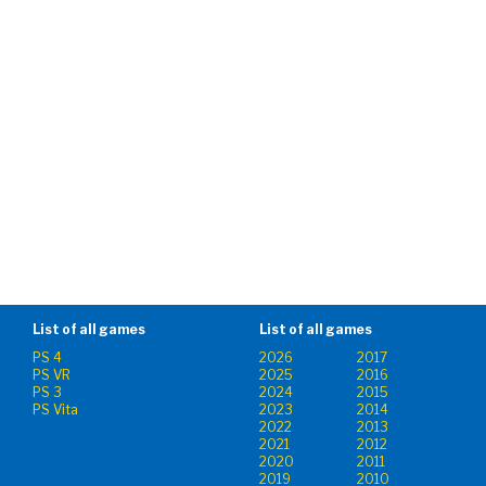
List of all games
List of all games
PS 4
2026
2017
PS VR
2025
2016
PS 3
2024
2015
PS Vita
2023
2014
2022
2013
2021
2012
2020
2011
2019
2010