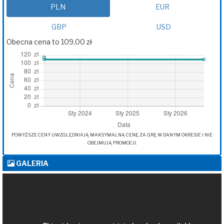
PLN
EUR
GBP
USD
Obecna cena to 109,00 zł
POWYŻSZE CENY UWZGLĘDNIAJĄ MAKSYMALNĄ CENĘ ZA GRĘ W DANYM OKRESIE I NIE
OBEJMUJĄ PROMOCJI.
GALERIA