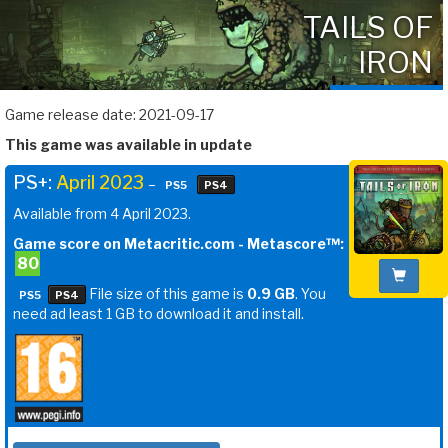
TAILS OF
IRON
Game release date: 2021-09-17
This game was available in update
PS+:
April 2023
–
PS5
PS4
Available from 4 April 2023.
Game score on Metacritic.com - Metascore™:
80
File size of this game is
0.9 GB
. You
PS5
PS4
need ad least 1 GB to download it and install.