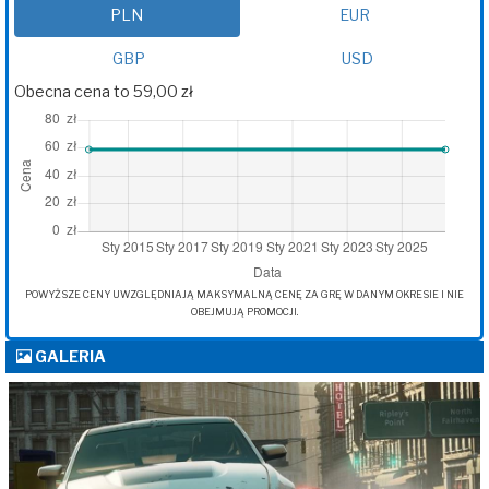
PLN
EUR
GBP
USD
Obecna cena to 59,00 zł
POWYŻSZE CENY UWZGLĘDNIAJĄ MAKSYMALNĄ CENĘ ZA GRĘ W DANYM OKRESIE I NIE
OBEJMUJĄ PROMOCJI.
GALERIA