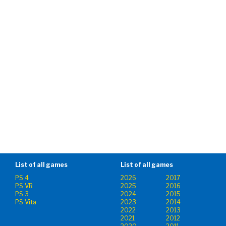
List of all games
List of all games
PS 4
2026
2017
PS VR
2025
2016
PS 3
2024
2015
PS Vita
2023
2014
2022
2013
2021
2012