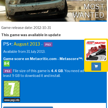
MOST
WANTED
Game release date: 2012-10-31
This game was available in update
PS+:
August 2013
–
PS3
Available from 31 July 2013.
Game score on Metacritic.com - Metascore™:
84
File size of this game is
4.4 GB
. You need ad
PS3
least 9 GB to download it and install.