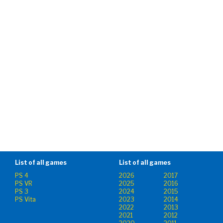
List of all games
List of all games
PS 4
2026
2017
PS VR
2025
2016
PS 3
2024
2015
PS Vita
2023
2014
2022
2013
2021
2012