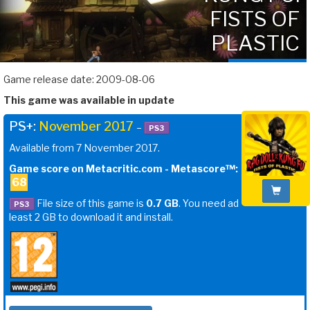
FISTS OF
PLASTIC
Game release date: 2009-08-06
This game was available in update
PS+:
November 2017
–
PS3
Available from 7 November 2017.
Game score on Metacritic.com - Metascore™:
68
File size of this game is
0.7 GB
. You need ad
PS3
least 2 GB to download it and install.