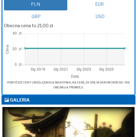
PLN
EUR
GBP
USD
Obecna cena to 21,00 zł
POWYŻSZE CENY UWZGLĘDNIAJĄ MAKSYMALNĄ CENĘ ZA GRĘ W DANYM OKRESIE I NIE
OBEJMUJĄ PROMOCJI.
GALERIA