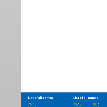
List of all games
List of all games
PS 4
2026
2017