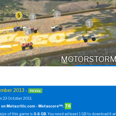
MOTORSTORM
mber 2013
–
PS Vita
om 23 October 2013.
78
 on Metacritic.com - Metascore™:
 size of this game is
0.6 GB
. You need ad least 1 GB to download it a