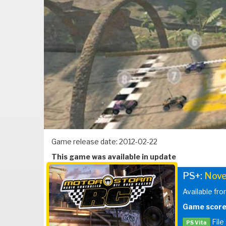
Game release date: 2012-02-22
This game was available in update
PS+:
Nove
Available fr
Game score
File
PS Vita