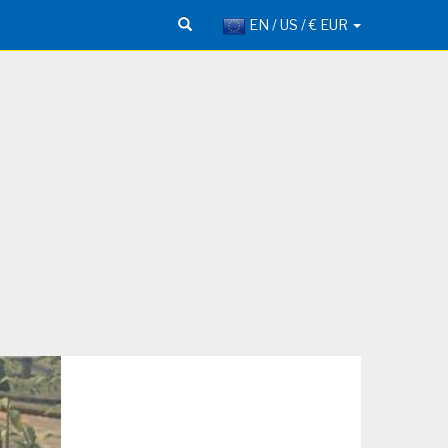
EN / US / € EUR