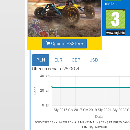
install.
Open in PSStore
PLN
EUR
GBP
USD
Obecna cena to 25,00 zł
POWYŻSZE CENY UWZGLĘDNIAJĄ MAKSYMALNĄ CENĘ ZA GRĘ W DANYM 
OBEJMUJĄ PROMOCJI.