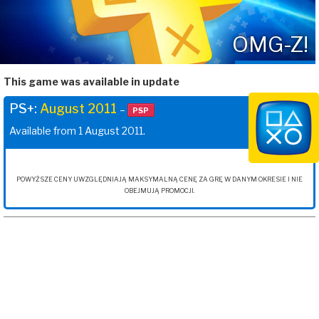
OMG-Z!
This game was available in update
PS+:
August 2011
–
PSP
Available from 1 August 2011.
POWYŻSZE CENY UWZGLĘDNIAJĄ MAKSYMALNĄ CENĘ ZA GRĘ W DANYM OKRESIE I NIE
OBEJMUJĄ PROMOCJI.