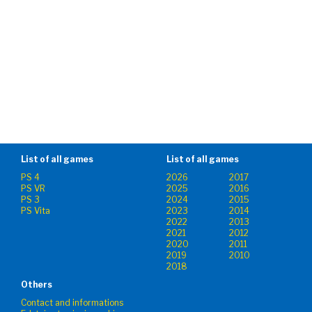
List of all games
List of all games
PS 4
2026
2017
PS VR
2025
2016
PS 3
2024
2015
PS Vita
2023
2014
2022
2013
2021
2012
2020
2011
2019
2010
2018
Others
Contact and informations