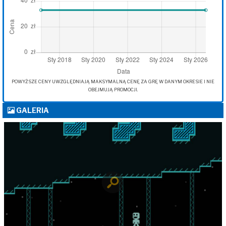
POWYŻSZE CENY UWZGLĘDNIAJĄ MAKSYMALNĄ CENĘ ZA GRĘ W DANYM OKRESIE I NIE
OBEJMUJĄ PROMOCJI.
GALERIA