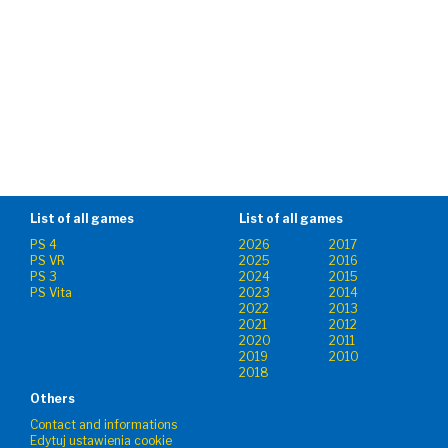
List of all games
List of all games
PS 4
2026
2017
PS VR
2025
2016
PS 3
2024
2015
PS Vita
2023
2014
2022
2013
2021
2012
2020
2011
2019
2010
2018
Others
Contact and informations
Edytuj ustawienia cookie