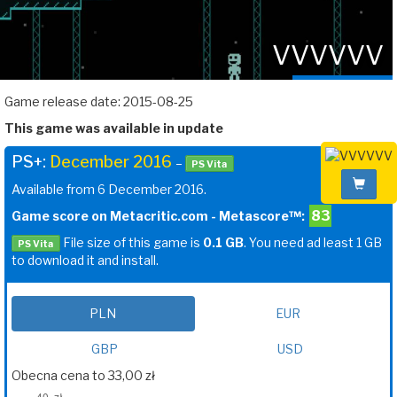
VVVVVV
Game release date: 2015-08-25
This game was available in update
PS+:
December 2016
–
PS Vita
Available from 6 December 2016.
83
Game score on Metacritic.com - Metascore™:
File size of this game is
0.1 GB
. You need ad least 1 GB
PS Vita
to download it and install.
PLN
EUR
GBP
USD
Obecna cena to 33,00 zł