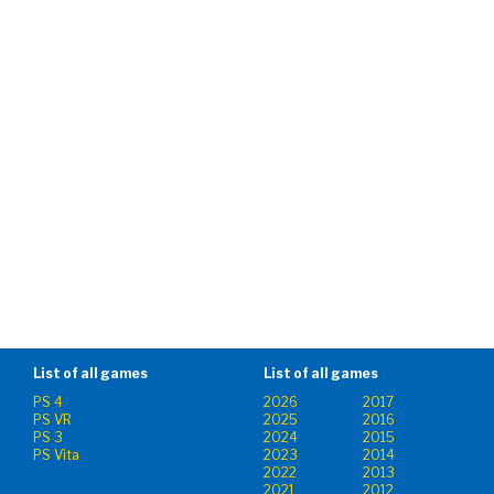
List of all games
List of all games
PS 4
2026
2017
PS VR
2025
2016
PS 3
2024
2015
PS Vita
2023
2014
2022
2013
2021
2012