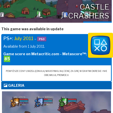
CASTLE
CRASHERS
This game was available in update
PS+:
July 2011
–
PS3
Available from 1 July 2011.
Game score on Metacritic.com - Metascore™:
85
POWYŻSZE CENY UWZGLĘDNIAJĄ MAKSYMALNĄ CENĘ ZA GRĘ W DANYM OKRESIE I NIE
OBEJMUJĄ PROMOCJI.
GALERIA