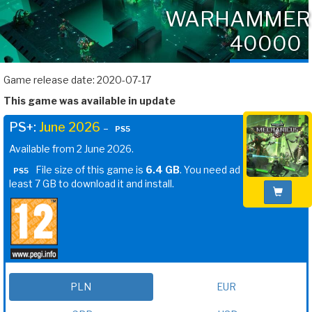
WARHAMMER
40000
Game release date: 2020-07-17
This game was available in update
PS+:
June 2026
–
PS5
Available from 2 June 2026.
File size of this game is
6.4 GB
. You need ad
PS5
least 7 GB to download it and install.
PLN
EUR