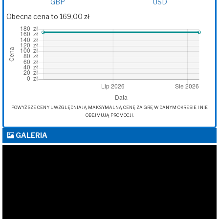
GBP
USD
Obecna cena to 169,00 zł
POWYŻSZE CENY UWZGLĘDNIAJĄ MAKSYMALNĄ CENĘ ZA GRĘ W DANYM OKRESIE I NIE
OBEJMUJĄ PROMOCJI.
GALERIA