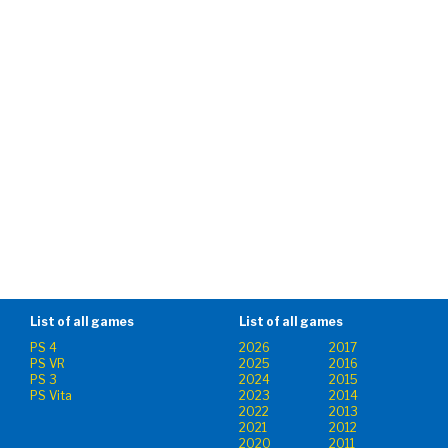
List of all games
List of all games
PS 4
2026
2017
PS VR
2025
2016
PS 3
2024
2015
PS Vita
2023
2014
2022
2013
2021
2012
2020
2011