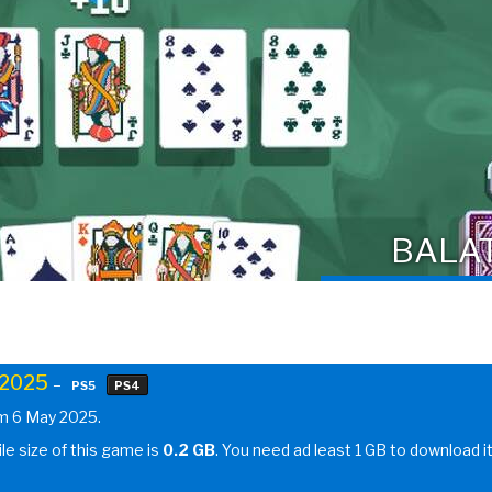
BALA
 2025
–
PS5
PS4
om 6 May 2025.
ile size of this game is
0.2 GB
. You need ad least 1 GB to download i