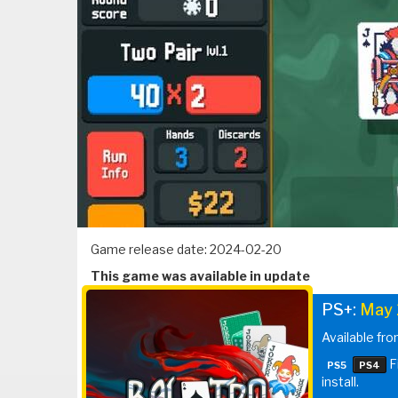
Game release date: 2024-02-20
This game was available in update
PS+:
May
Available fr
F
PS5
PS4
install.