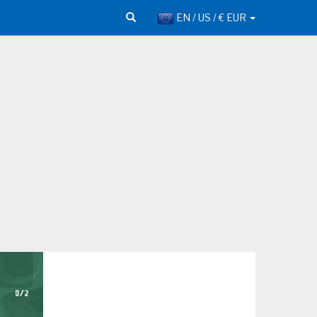
EN / US / € EUR