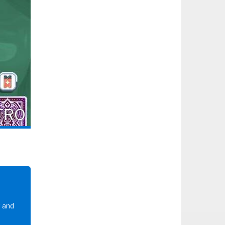
TRO
t and