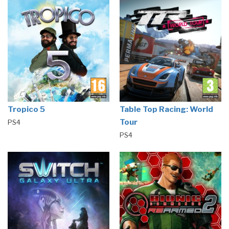
Tropico 5
Table Top Racing: World
Tour
PS4
PS4