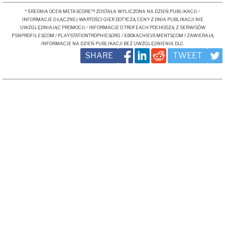
* ŚREDNIA OCEN METASCORE™ ZOSTAŁA WYLICZONA NA DZIEŃ PUBLIKACJI. •
INFORMACJE O ŁĄCZNEJ WARTOŚCI GIER DOTYCZĄ CENY Z DNIA PUBLIKACJI NIE
UWZGLĘDNIAJĄC PROMOCJI. • INFORMACJE O TROFEACH POCHODZĄ Z SERWISÓW
PSNPROFILES.COM / PLAYSTATIONTROPHIES.ORG / XBOXACHIEVEMENTS.COM I ZAWIERAJĄ
INFORMACJE NA DZIEŃ PUBLIKACJI BEZ UWZGLĘDNIENIA DLC.
SHARE
TWEET