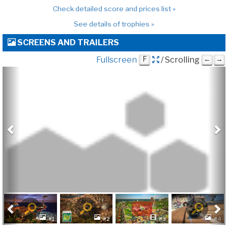
Check detailed score and prices list »
See details of trophies »
SCREENS AND TRAILERS
Fullscreen
F
/ Scrolling
←
→
Previous
Ne
Previous
Ne
#1
#2
#3
#4