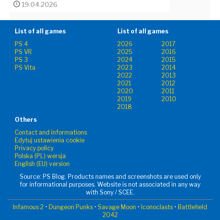
19.04.2026
List of all games
List of all games
PS 4
2026
2017
PS VR
2025
2016
PS 3
2024
2015
PS Vita
2023
2014
2022
2013
2021
2012
2020
2011
2019
2010
2018
Others
Contact and informations
Edytuj ustawienia cookie
Privacy policy
Polska (PL) wersja
English (EU) version
Source: PS Blog. Products names and screenshots are used only
for informational purposes. Website is not associated in any way
with Sony / SCEE.
Infamous 2
•
Dungeon Punks
•
Savage Moon
•
Iconoclasts
•
Battlefield
2042