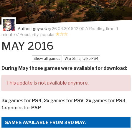
Author:
gnysek
@
26.04.2016 12:00
// Reading time: 1
minute // Popularity:
popular
MAY 2016
Show all games
Wyróżniaj tylko PS4
During May those games were available for download:
This update is not available anymore.
3x
games for
PS4
,
2x
games for
PSV
,
2x
games for
PS3
,
1x
games for
PSP
GAMES AVAILABLE FROM 3RD MAY: