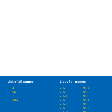
List of all games
List of all games
PS 4
2026
2017
PS VR
2025
2016
PS 3
2024
2015
PS Vita
2023
2014
2022
2013
2021
2012