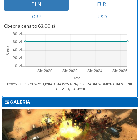
PLN
EUR
GBP
USD
Obecna cena to 63,00 zł
POWYŻSZE CENY UWZGLĘDNIAJĄ MAKSYMALNĄ CENĘ ZA GRĘ W DANYM OKRESIE I NIE
OBEJMUJĄ PROMOCJI.
GALERIA