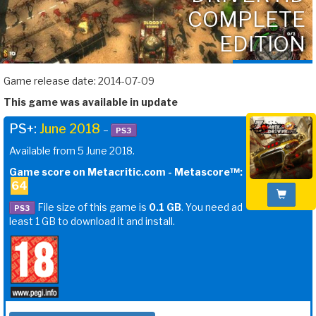
COMPLETE
EDITION
Game release date: 2014-07-09
This game was available in update
PS+:
June 2018
–
PS3
Available from 5 June 2018.
Game score on Metacritic.com - Metascore™:
64
File size of this game is
0.1 GB
. You need ad
PS3
least 1 GB to download it and install.