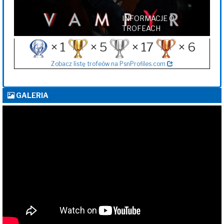
INFORMACJE O
TROFEACH
× 1
× 5
× 17
× 6
Zobacz listę trofeów na PsnProfiles.com
GALERIA