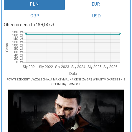
PLN
EUR
GBP
USD
Obecna cena to 169,00 zł
POWYŻSZE CENY UWZGLĘDNIAJĄ MAKSYMALNĄ CENĘ ZA GRĘ W DANYM OKRESIE I NIE
OBEJMUJĄ PROMOCJI.