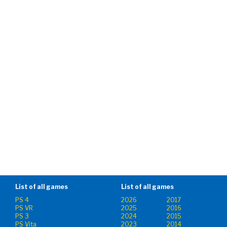
List of all games
List of all games
PS 4
2026
2017
PS VR
2025
2016
PS 3
2024
2015
PS Vita
2023
2014