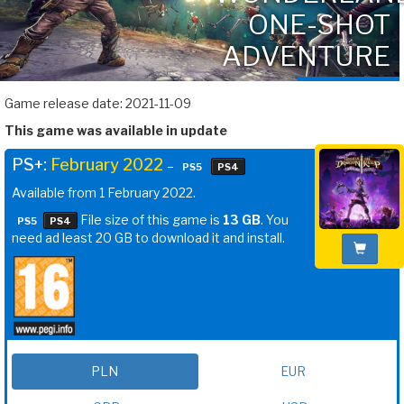
ONE-SHOT
ADVENTURE
Game release date: 2021-11-09
This game was available in update
PS+:
February 2022
–
PS5
PS4
Available from 1 February 2022.
File size of this game is
13 GB
. You
PS5
PS4
need ad least 20 GB to download it and install.
PLN
EUR