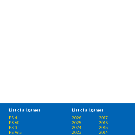
List of all games
List of all games
PS 4
2026
2017
PS VR
2025
2016
PS 3
2024
2015
PS Vita
2023
2014