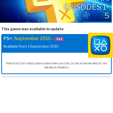
EPISODES 1-
5
This game was available in update
PS+:
September 2010
–
PS3
Available from 1 September 2010.
POWYŻSZE CENY UWZGLĘDNIAJĄ MAKSYMALNĄ CENĘ ZA GRĘ W DANYM OKRESIE I NIE
OBEJMUJĄ PROMOCJI.