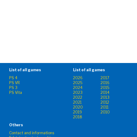
List of all games
List of all games
PS 4
2026
2017
PS VR
2025
2016
PS 3
2024
2015
PS Vita
2023
2014
2022
2013
2021
2012
2020
2011
2019
2010
2018
Others
Contact and informations