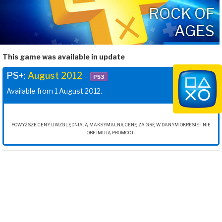
ROCK OF
AGES
This game was available in update
PS+:
August 2012
–
PS3
Available from 1 August 2012.
POWYŻSZE CENY UWZGLĘDNIAJĄ MAKSYMALNĄ CENĘ ZA GRĘ W DANYM OKRESIE I NIE
OBEJMUJĄ PROMOCJI.