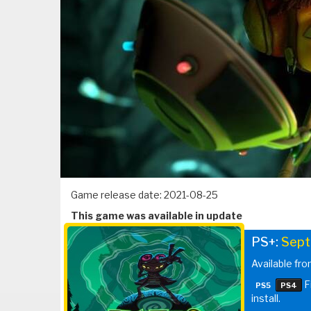
Game release date: 2021-08-25
This game was available in update
PS+:
Sept
Available fr
F
PS5
PS4
install.