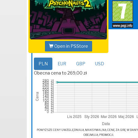
Open in PSStore
PLN
EUR
GBP
USD
Obecna cena to 269,00 zł
POWYŻSZE CENY UWZGLĘDNIAJĄ MAKSYMALNĄ CENĘ ZA GRĘ W DANYM 
OBEJMUJĄ PROMOCJI.