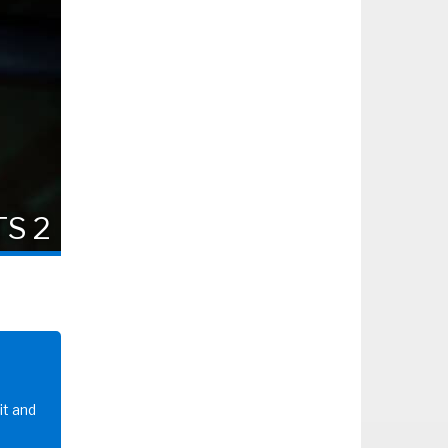
S 2
it and