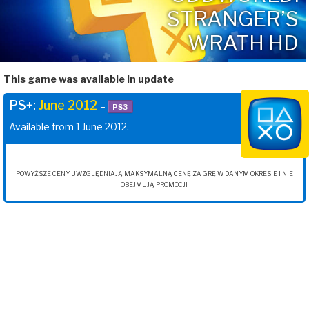
STRANGER’S
WRATH HD
This game was available in update
PS+:
June 2012
–
PS3
Available from 1 June 2012.
POWYŻSZE CENY UWZGLĘDNIAJĄ MAKSYMALNĄ CENĘ ZA GRĘ W DANYM OKRESIE I NIE
OBEJMUJĄ PROMOCJI.