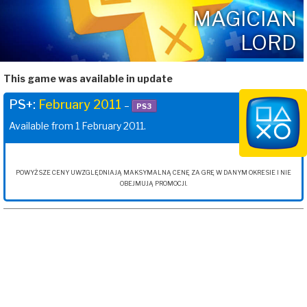
MAGICIAN
LORD
This game was available in update
PS+:
February 2011
–
PS3
Available from 1 February 2011.
POWYŻSZE CENY UWZGLĘDNIAJĄ MAKSYMALNĄ CENĘ ZA GRĘ W DANYM OKRESIE I NIE
OBEJMUJĄ PROMOCJI.