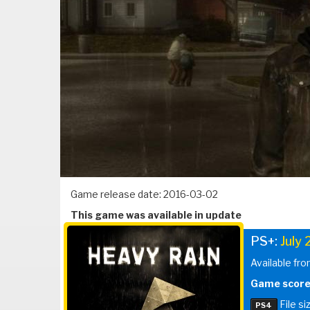
Game release date: 2016-03-02
This game was available in update
PS+:
July
Available fro
Game score
File si
PS4