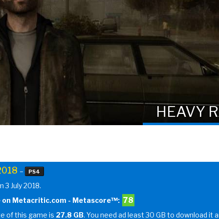
HEAVY R
 2018
–
PS4
m 3 July 2018.
78
 on Metacritic.com - Metascore™:
ze of this game is
27.8 GB
. You need ad least 30 GB to download it 