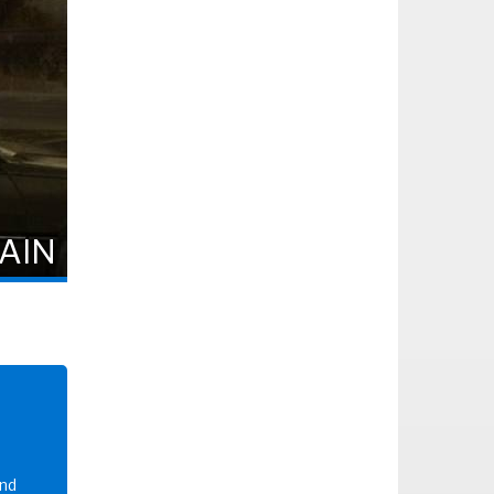
AIN
and