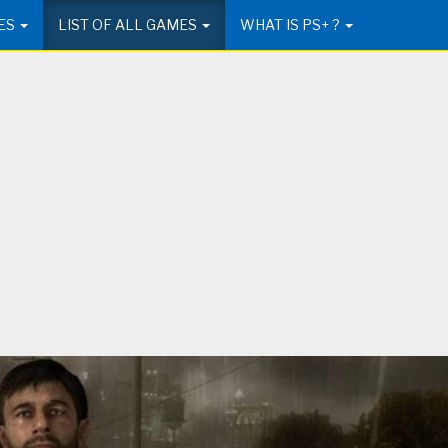
ES
LIST OF ALL GAMES
WHAT IS PS+ ?