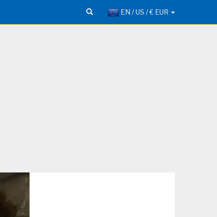
EN / US / € EUR