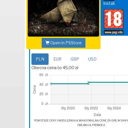
install.
Open in PSStore
PLN
EUR
GBP
USD
Obecna cena to 45,00 zł
POWYŻSZE CENY UWZGLĘDNIAJĄ MAKSYMALNĄ CENĘ ZA GRĘ W DANYM 
OBEJMUJĄ PROMOCJI.