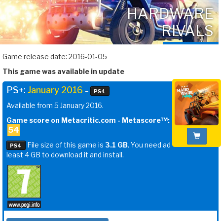
HARDWARE
RIVALS
Game release date: 2016-01-05
This game was available in update
PS+:
January 2016
–
PS4
Available from 5 January 2016.
Game score on Metacritic.com - Metascore™:
54
File size of this game is
3.1 GB
. You need ad
PS4
least 4 GB to download it and install.