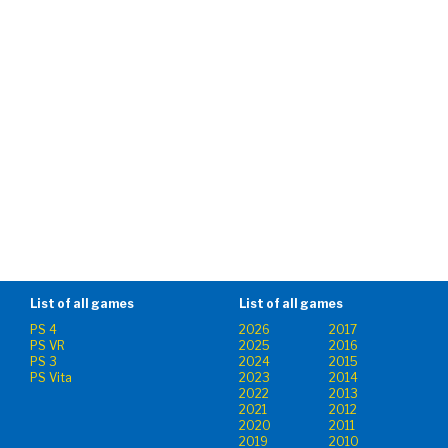
List of all games
List of all games
PS 4
2026
2017
PS VR
2025
2016
PS 3
2024
2015
PS Vita
2023
2014
2022
2013
2021
2012
2020
2011
2019
2010