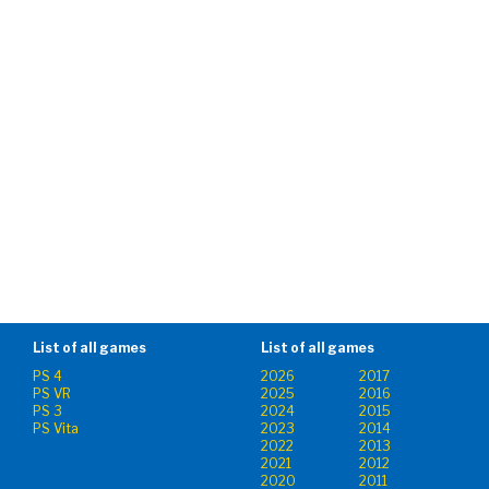
List of all games
List of all games
PS 4
2026
2017
PS VR
2025
2016
PS 3
2024
2015
PS Vita
2023
2014
2022
2013
2021
2012
2020
2011