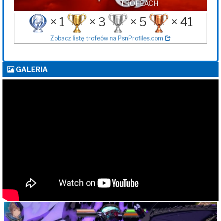
TROFEACH
× 1
× 3
× 5
× 41
Zobacz listę trofeów na PsnProfiles.com
GALERIA