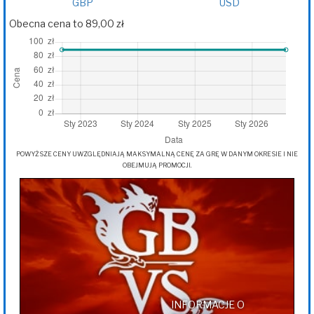
GBP
USD
Obecna cena to 89,00 zł
POWYŻSZE CENY UWZGLĘDNIAJĄ MAKSYMALNĄ CENĘ ZA GRĘ W DANYM OKRESIE I NIE
OBEJMUJĄ PROMOCJI.
INFORMACJE O