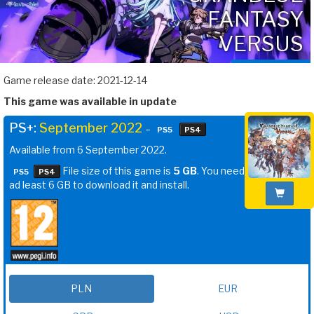
FANTASY
VERSUS
Game release date: 2021-12-14
This game was available in update
PS+:
September 2022
–
PS5
PS4
Available from 6 September 2022.
File size of this game is
5 GB
. You need
PS5
PS4
ad least 6 GB to download it and install.
PLN
EUR