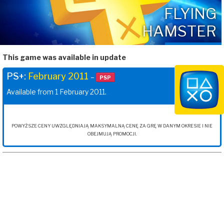
FLYING
HAMSTER
This game was available in update
PS+:
February 2011
–
PSP
Available from 1 February 2011.
POWYŻSZE CENY UWZGLĘDNIAJĄ MAKSYMALNĄ CENĘ ZA GRĘ W DANYM OKRESIE I NIE
OBEJMUJĄ PROMOCJI.