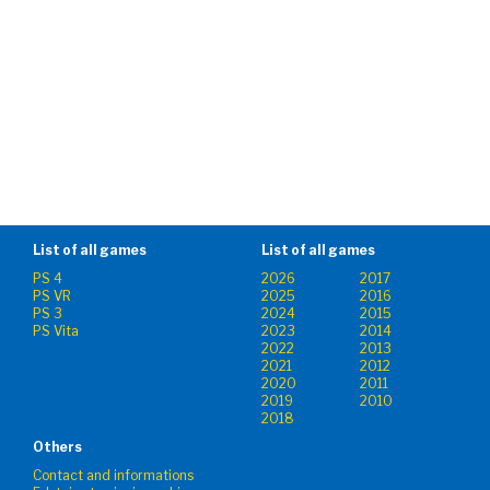
List of all games
List of all games
PS 4
2026
2017
PS VR
2025
2016
PS 3
2024
2015
PS Vita
2023
2014
2022
2013
2021
2012
2020
2011
2019
2010
2018
Others
Contact and informations