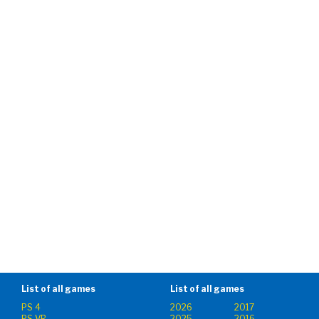
List of all games
List of all games
PS 4
2026
2017
PS VR
2025
2016