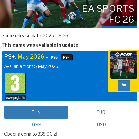
EA SPORTS
FC 26
Game release date: 2025-09-26
This game was available in update
PS+:
May 2026
–
PS5
PS4
Available from 5 May 2026.
PLN
EUR
GBP
USD
Obecna cena to 339,00 zł