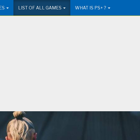
ES
LIST OF ALL GAMES
WHAT IS PS+ ?