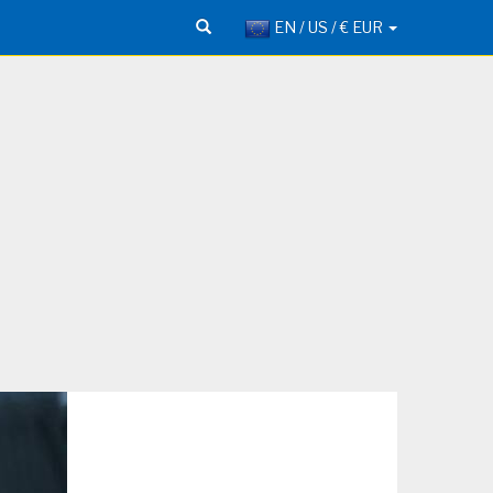
EN / US / € EUR