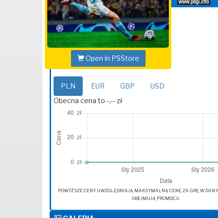
Open in PSStore
PLN
EUR
GBP
USD
Obecna cena to -,-- zł
POWYŻSZE CENY UWZGLĘDNIAJĄ MAKSYMALNĄ CENĘ ZA GRĘ W DANYM 
OBEJMUJĄ PROMOCJI.