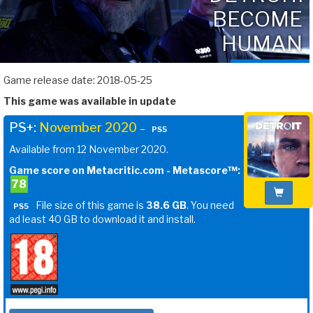
BECOME
HUMAN
Game release date: 2018-05-25
This game was available in update
PS+:
November 2020
–
PS5
Available from 12 November 2020.
Game score on Metacritic.com - Metascore™:
78
File size of this game is
38.6 GB
. You need
PS5
ad least 40 GB to download it and install.