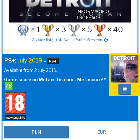
INFORMACJE O
TROFEACH
× 1
× 3
× 5
× 40
Zobacz listę trofeów na PsnProfiles.com
PS+:
July 2019
–
PS4
Available from 2 July 2019.
Game score on Metacritic.com - Metascore™:
78
PLN
EUR