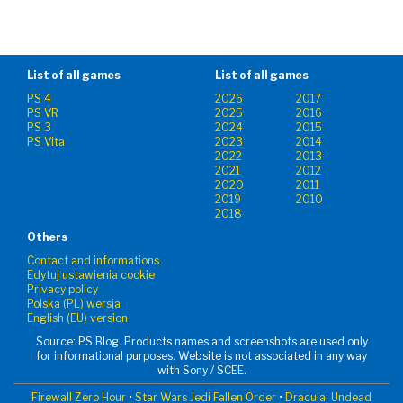
List of all games
List of all games
PS 4
2026
2017
PS VR
2025
2016
PS 3
2024
2015
PS Vita
2023
2014
2022
2013
2021
2012
2020
2011
2019
2010
2018
Others
Contact and informations
Edytuj ustawienia cookie
Privacy policy
Polska (PL) wersja
English (EU) version
Source: PS Blog. Products names and screenshots are used only
for informational purposes. Website is not associated in any way
with Sony / SCEE.
Firewall Zero Hour
•
Star Wars Jedi Fallen Order
•
Dracula: Undead