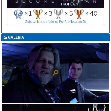
TROFEACH
× 1
× 3
× 5
× 40
Zobacz listę trofeów na PsnProfiles.com
GALERIA