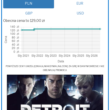
PLN
EUR
GBP
USD
Obecna cena to 129,00 zł
POWYŻSZE CENY UWZGLĘDNIAJĄ MAKSYMALNĄ CENĘ ZA GRĘ W DANYM OKRESIE I NIE
OBEJMUJĄ PROMOCJI.