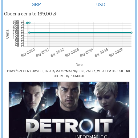
GBP
USD
Obecna cena to 169,00 zł
POWYŻSZE CENY UWZGLĘDNIAJĄ MAKSYMALNĄ CENĘ ZA GRĘ W DANYM OKRESIE I NIE
OBEJMUJĄ PROMOCJI.
INFORMACJE O