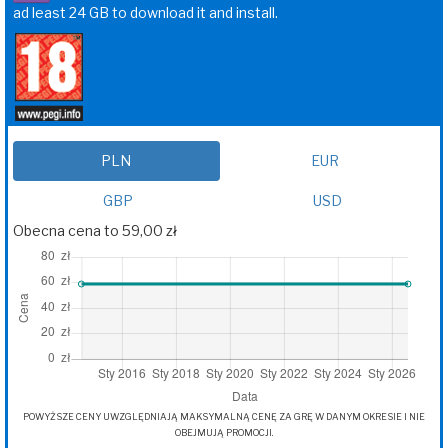
ad least 24 GB to download it and install.
PLN
EUR
GBP
USD
Obecna cena to 59,00 zł
POWYŻSZE CENY UWZGLĘDNIAJĄ MAKSYMALNĄ CENĘ ZA GRĘ W DANYM OKRESIE I NIE
OBEJMUJĄ PROMOCJI.