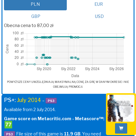
PLN
EUR
GBP
USD
Obecna cena to 87,00 zł
POWYŻSZE CENY UWZGLĘDNIAJĄ MAKSYMALNĄ CENĘ ZA GRĘ W DANYM OKRESIE I NIE
OBEJMUJĄ PROMOCJI.
PS+:
July 2014
–
PS3
Available from 2 July 2014.
Game score on Metacritic.com - Metascore™:
77
File size of this game is
11.9 GB
. You need
PS3