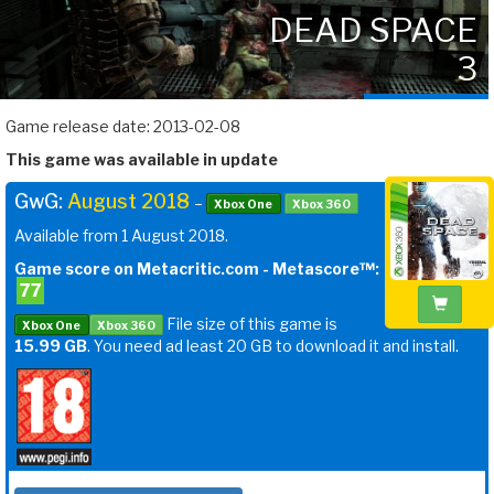
DEAD SPACE
3
Game release date: 2013-02-08
This game was available in update
GwG:
August 2018
–
Xbox One
Xbox 360
Available from 1 August 2018.
Game score on Metacritic.com - Metascore™:
77
File size of this game is
Xbox One
Xbox 360
15.99 GB
. You need ad least 20 GB to download it and install.