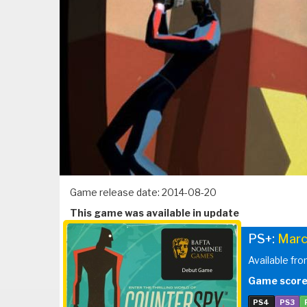
Game release date: 2014-08-20
This game was available in update
PS+:
Marc
Available fr
Game score
PS4
PS3