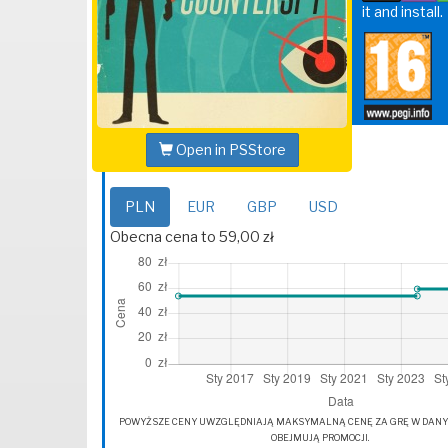
it and install.
Open in PSStore
PLN
EUR
GBP
USD
Obecna cena to 59,00 zł
POWYŻSZE CENY UWZGLĘDNIAJĄ MAKSYMALNĄ CENĘ ZA GRĘ W DANYM 
OBEJMUJĄ PROMOCJI.