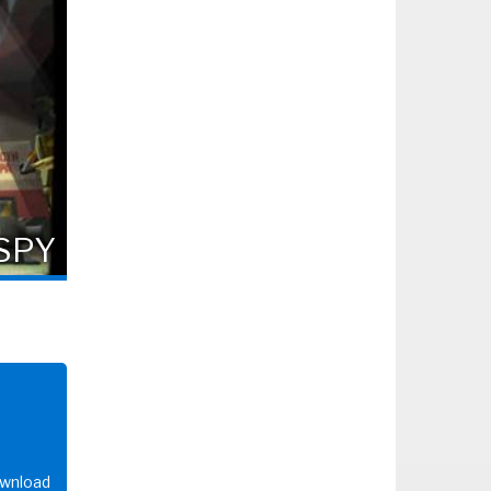
SPY
ownload