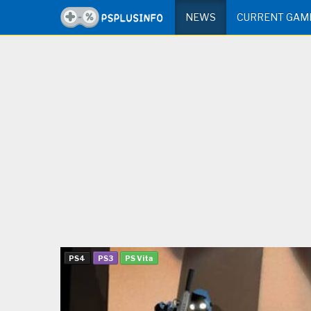
NEWS
CURRENT GAM
PS4
PS3
PS Vita