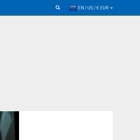
EN / US / € EUR