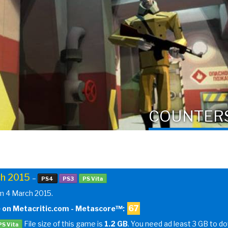
COUNTER
h 2015
–
PS4
PS3
PS Vita
om 4 March 2015.
67
 on Metacritic.com - Metascore™:
File size of this game is
1.2 GB
. You need ad least 3 GB to d
PS Vita