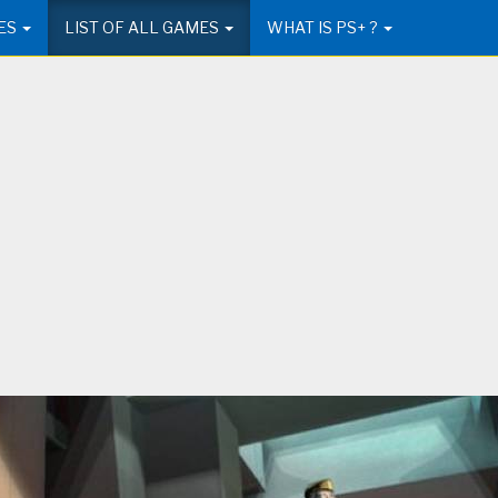
ES
LIST OF ALL GAMES
WHAT IS PS+ ?