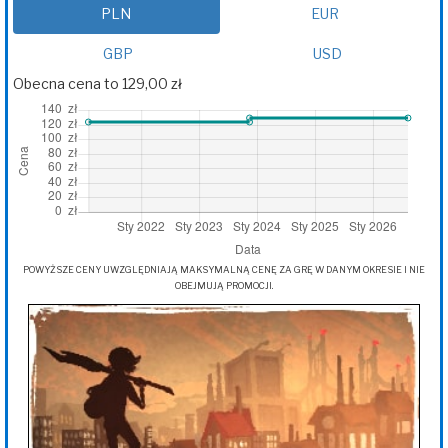
PLN
EUR
GBP
USD
Obecna cena to 129,00 zł
POWYŻSZE CENY UWZGLĘDNIAJĄ MAKSYMALNĄ CENĘ ZA GRĘ W DANYM OKRESIE I NIE
OBEJMUJĄ PROMOCJI.