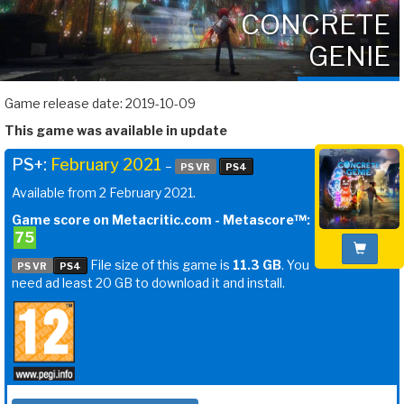
CONCRETE
GENIE
Game release date: 2019-10-09
This game was available in update
PS+:
February 2021
–
PS VR
PS4
Available from 2 February 2021.
Game score on Metacritic.com - Metascore™:
75
File size of this game is
11.3 GB
. You
PS VR
PS4
need ad least 20 GB to download it and install.