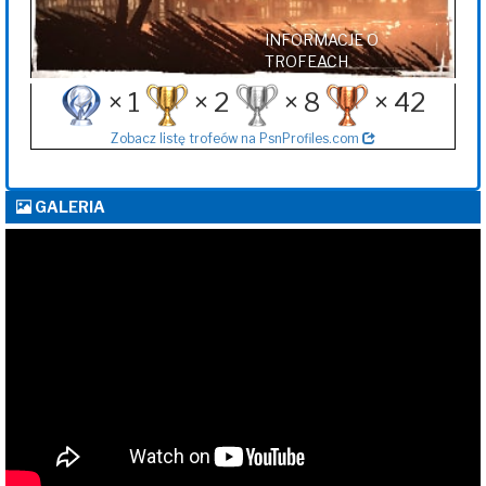
INFORMACJE O
TROFEACH
× 1
× 2
× 8
× 42
Zobacz listę trofeów na PsnProfiles.com
GALERIA