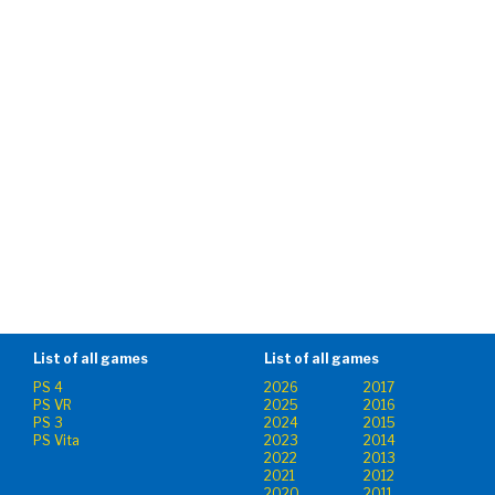
List of all games
List of all games
PS 4
2026
2017
PS VR
2025
2016
PS 3
2024
2015
PS Vita
2023
2014
2022
2013
2021
2012
2020
2011