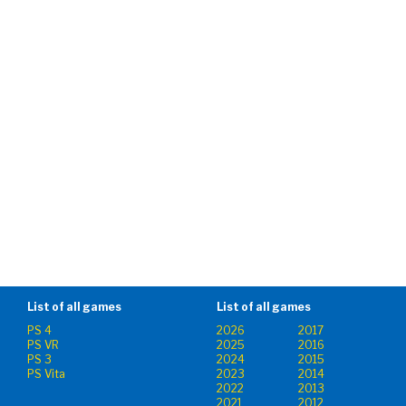
List of all games
List of all games
PS 4
2026
2017
PS VR
2025
2016
PS 3
2024
2015
PS Vita
2023
2014
2022
2013
2021
2012