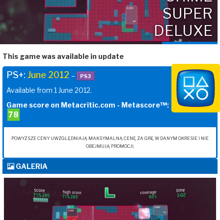
SUPER
DELUXE
This game was available in update
PS+:
June 2012
–
PS3
Available from 1 June 2012.
Game score on Metacritic.com - Metascore™:
78
POWYŻSZE CENY UWZGLĘDNIAJĄ MAKSYMALNĄ CENĘ ZA GRĘ W DANYM OKRESIE I NIE
OBEJMUJĄ PROMOCJI.
GALERIA