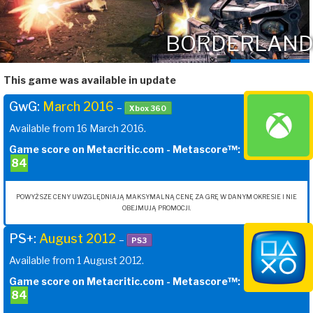
BORDERLAND
This game was available in update
GwG:
March 2016
–
Xbox 360
Available from 16 March 2016.
Game score on Metacritic.com - Metascore™:
84
POWYŻSZE CENY UWZGLĘDNIAJĄ MAKSYMALNĄ CENĘ ZA GRĘ W DANYM OKRESIE I NIE
OBEJMUJĄ PROMOCJI.
PS+:
August 2012
–
PS3
Available from 1 August 2012.
Game score on Metacritic.com - Metascore™:
84