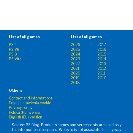
List of all games
List of all games
PS 4
2026
2017
PS VR
2025
2016
PS 3
2024
2015
PS Vita
2023
2014
2022
2013
2021
2012
2020
2011
2019
2010
2018
Others
Contact and informations
Edytuj ustawienia cookie
Privacy policy
Polska (PL) wersja
English (EU) version
Source: PS Blog. Products names and screenshots are used only
for informational purposes. Website is not associated in any way