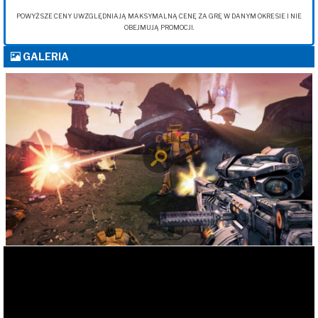
POWYŻSZE CENY UWZGLĘDNIAJĄ MAKSYMALNĄ CENĘ ZA GRĘ W DANYM OKRESIE I NIE
OBEJMUJĄ PROMOCJI.
GALERIA