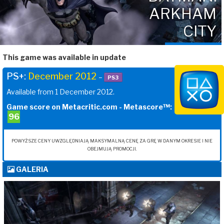
ARKHAM
CITY
This game was available in update
PS+:
December 2012
–
PS3
Available from 1 December 2012.
Game score on Metacritic.com - Metascore™:
96
POWYŻSZE CENY UWZGLĘDNIAJĄ MAKSYMALNĄ CENĘ ZA GRĘ W DANYM OKRESIE I NIE
OBEJMUJĄ PROMOCJI.
GALERIA