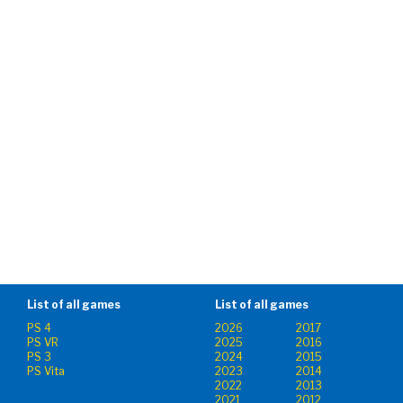
List of all games
List of all games
PS 4
2026
2017
PS VR
2025
2016
PS 3
2024
2015
PS Vita
2023
2014
2022
2013
2021
2012