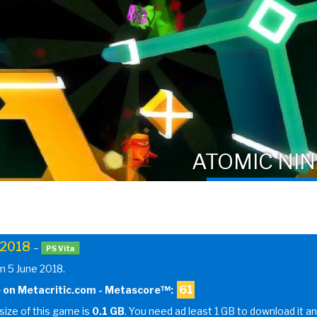
ATOMIC NIN
 2018
–
PS Vita
m 5 June 2018.
61
 on Metacritic.com - Metascore™:
 size of this game is
0.1 GB
. You need ad least 1 GB to download it and