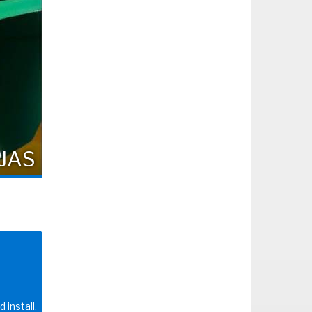
JAS
 install.