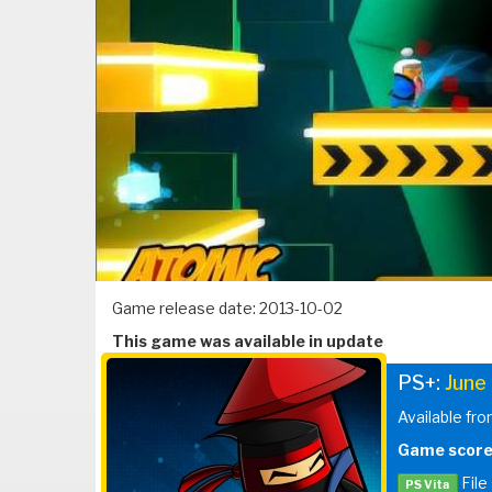
Game release date: 2013-10-02
This game was available in update
PS+:
June
Available fro
Game score
File
PS Vita