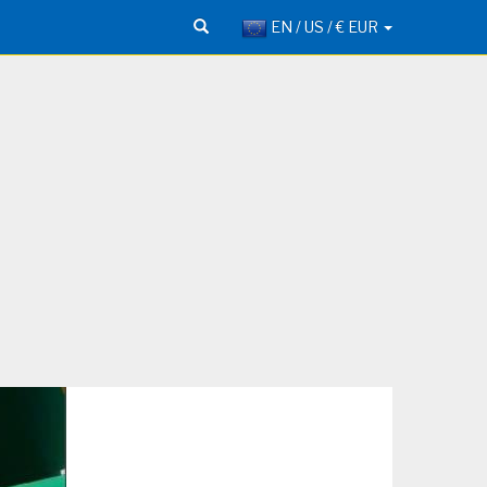
EN / US / € EUR