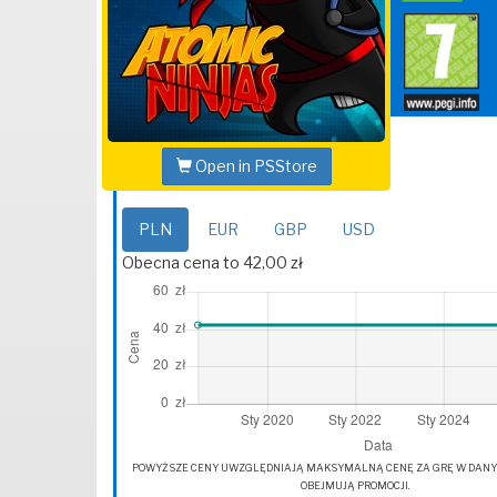
Open in PSStore
PLN
EUR
GBP
USD
Obecna cena to 42,00 zł
POWYŻSZE CENY UWZGLĘDNIAJĄ MAKSYMALNĄ CENĘ ZA GRĘ W DANYM 
OBEJMUJĄ PROMOCJI.